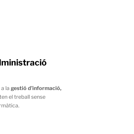
dministració
 a la
gestió d’informació,
iten el treball sense
rmàtica.