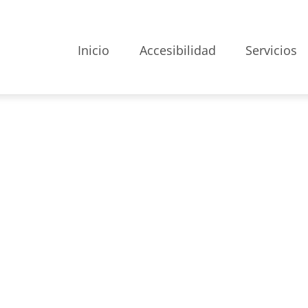
Inicio
Accesibilidad
Servicios
gital
roporcionar una
teua pàgina web, tant per