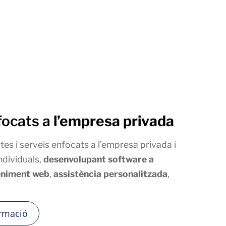
focats a
l’empresa privada
 i serveis enfocats a l’empresa privada i
ndividuals,
desenvolupant software a
eniment web
,
assistència personalitzada
,
rmació