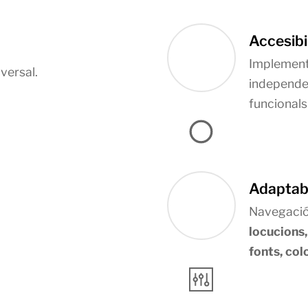
Accesibi
Implement
independ
funcionals
Adaptab
Navegació
locucions,
fonts, col