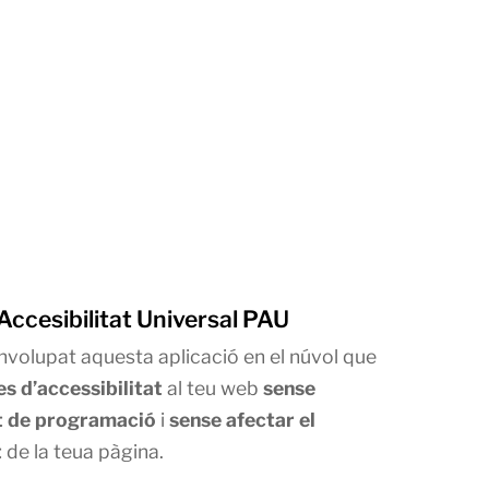
'Accesibilitat Universal PAU
volupat aquesta aplicació en el núvol que
es d’accessibilitat
al teu web
sense
t de programació
i
sense afectar el
t
de la teua pàgina.