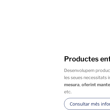
Productes en
Desenvolupem productes
les seues necessitats i
mesura
,
oferint mant
etc.
Consultar més info