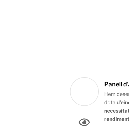
Panell d
Hem desen
dota
d’ein
necessita
rendimen