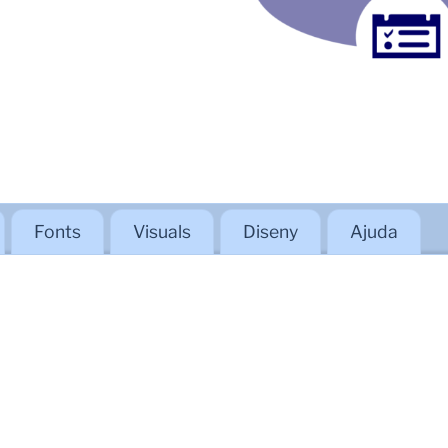
Fonts
Visuals
Diseny
Ajuda